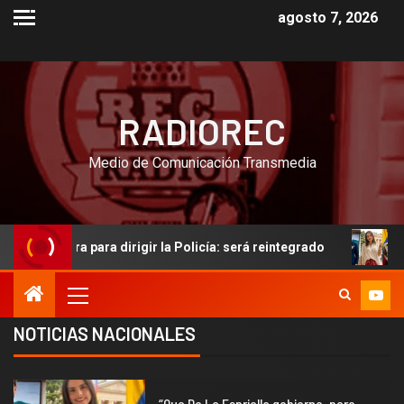
agosto 7, 2026
RADIOREC
Medio de Comunicación Transmedia
ra para dirigir la Policía: será reintegrado
“Que De La Es
NOTICIAS NACIONALES
2
“Que De La Espriella gobierne, pero